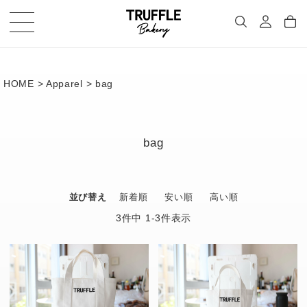
HOME
Apparel
bag
bag
並び替え
新着順
安い順
高い順
3
件中
1
-
3
件表示